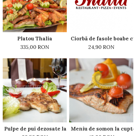
Preparate din vita
Preparate din peste
Garnituri
Salate
Ciorbă de fasole boabe c
Platou Thalia
Sosuri
24,90 RON
335,00 RON
Desert
Pulpe de pui dezosate la grătar
Meniu de somon la cuptor