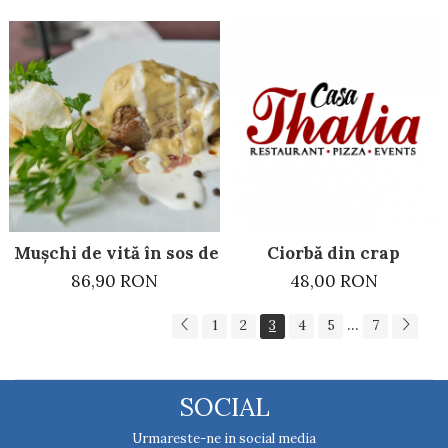
Ciorbă din crap
Mușchi de vită în sos de piper verde
48,00 RON
86,90 RON
...
1
2
3
4
5
7
SOCIAL
Urmareste-ne in social media