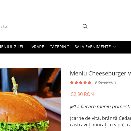
ENIUL ZILEI
LIVRARE
CATERING
SALA EVENIMENTE
Meniu Cheeseburger V
9 Review-uri
52,90 RON
✔️La fiecare meniu primesti
(carne de vită, brânză Cedar,
castraveți murați, ceapă), 