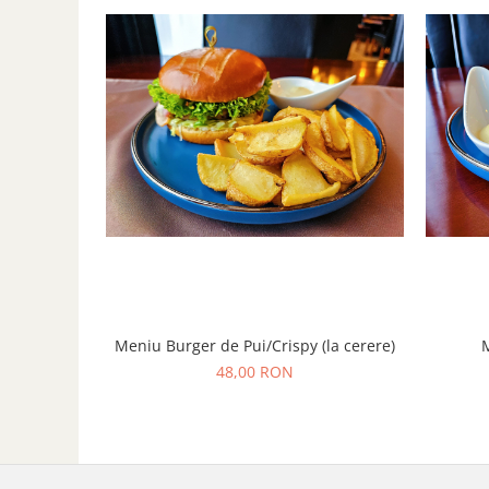
Meniu Burger de Pui/Crispy (la cerere)
M
48,00 RON