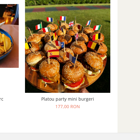
rc
Platou party mini burgeri
177,00 RON