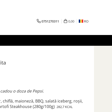
0751270311
0,00
RO
ita
 cadou o doza de Pepsi.
 chiflă, maioneză, BBQ, salată iceberg, roșii,
cartofi Steakhouse (280g/100g)
282,7 KCAL