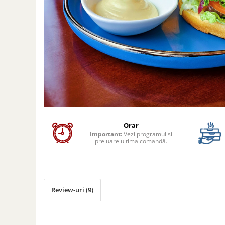
Preparate din peste
Garnituri
Salate
Sosuri
Desert
Orar
Important:
Vezi programul si
preluare ultima comandă.
Review-uri
(9)