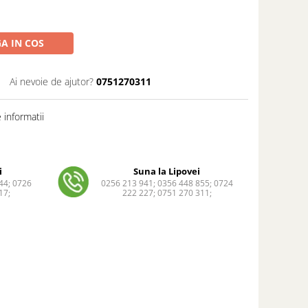
A IN COS
Ai nevoie de ajutor?
0751270311
informatii
i
Suna la Lipovei
44; 0726
0256 213 941; 0356 448 855; 0724
17;
222 227; 0751 270 311;