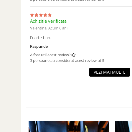
Achizitie verificata
Valentina,
Acum 6 ani
Foarte bun.
Raspunde
A fost util acest review?
3 persoane au considerat acest review util!
VEZI MAI MULTE