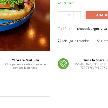
IN STOC
ADAUG
Cod Produs:
cheeseburger-vita
Adauga la Favorite
Cere 
*Livrare Gratuita
Suna la Soarelu
Click pentru a vedea zonele cu
0256 486 990; 0356 448 8
comenzile minime.
777 717; 0741 777 7