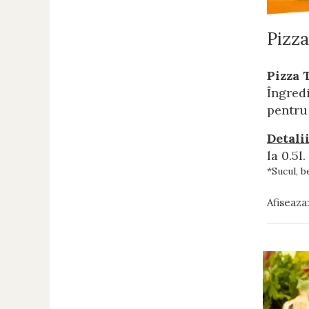
Preparate din vita
Preparate din peste
Pizza
Garnituri
Pizza 
Salate
Îngredi
Sosuri
pentru 
Desert
Detalii
la 0.5l.
*Sucul, b
Afiseaza