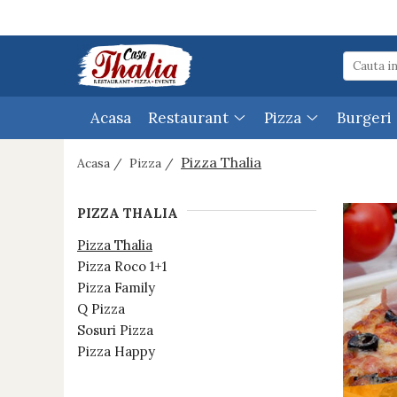
Restaurant
Pizza
Sala evenimente
Burgeri
Pizza Happy
Botez
Acasa
Restaurant
Pizza
Burgeri
Specialitati
Pizza Thalia
Nunta
Salate - Specialitati
Pizza Roco 1+1
Eveniment Special
Pizza Thalia
Acasa /
Pizza /
Paste
Pizza Family
PIZZA THALIA
Platouri
Q Pizza
Pizza Thalia
Gustari reci
Sosuri Pizza
Pizza Roco 1+1
Gustari calde
Pizza Family
Q Pizza
Ciorbe/Supe
Sosuri Pizza
Preparate din pasare
Pizza Happy
Preparate din porc