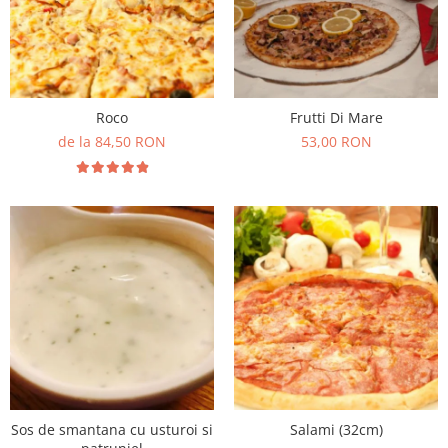
Preparate din peste
Garnituri
Salate
Sosuri
Roco
Frutti Di Mare
Desert
de la 84,50 RON
53,00 RON
Sos de smantana cu usturoi si
Salami (32cm)