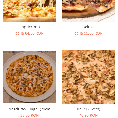
Capricciosa
Deluxe
de la 84,50 RON
de la 55,00 RON
Prosciutto-Funghi (28cm)
Bauer (32cm)
35,00 RON
46,90 RON