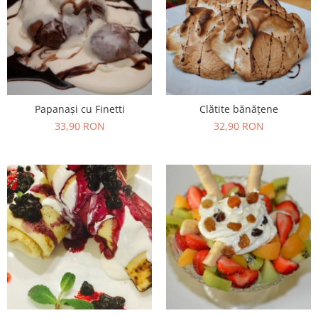
Preparate din peste
Garnituri
Salate
Sosuri
Desert
Papanași cu Finetti
Clătite bănățene
33,90 RON
32,90 RON