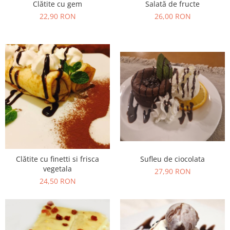
Clătite cu gem
Salată de fructe
22,90 RON
26,00 RON
Sufleu de ciocolata
Clătite cu finetti si frisca
vegetala
27,90 RON
24,50 RON