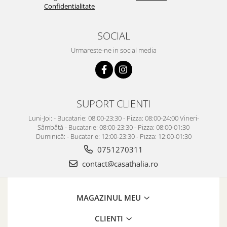
Confidentialitate
SOCIAL
Urmareste-ne in social media
SUPORT CLIENTI
Luni-Joi: - Bucatarie: 08:00-23:30 - Pizza: 08:00-24:00 Vineri-
Sâmbătă - Bucatarie: 08:00-23:30 - Pizza: 08:00-01:30
Duminică: - Bucatarie: 12:00-23:30 - Pizza: 12:00-01:30
0751270311
contact@casathalia.ro
MAGAZINUL MEU
CLIENTI