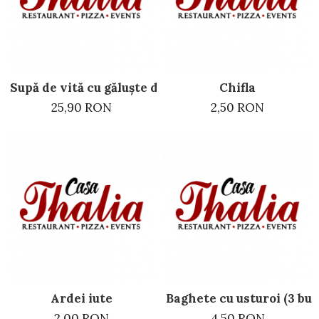
Supă de vită cu găluște din gris
Chifla
25,90 RON
2,50 RON
Ardei iute
Baghete cu usturoi (3 buc
2,00 RON
4,50 RON