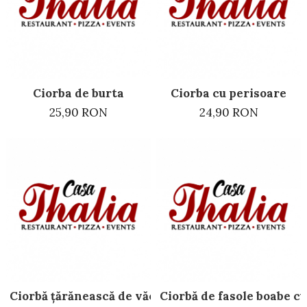
Preparate din vita
Preparate din peste
Garnituri
Salate
Ciorba de burta
Ciorba cu perisoare
Sosuri
25,90 RON
24,90 RON
Desert
Ciorbă țărănească de văcuță
Ciorbă de fasole boabe c