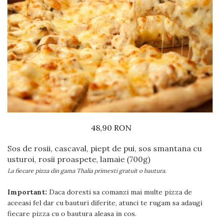
Preparate din vita
Preparate din peste
Garnituri
Salate
Sosuri
Desert
48,90 RON
Sos de rosii, cascaval, piept de pui, sos smantana cu
usturoi, rosii proaspete, lamaie (700g)
La fiecare pizza din gama Thalia primesti gratuit o bautura.
Important:
Daca doresti sa comanzi mai multe pizza de
aceeasi fel dar cu bauturi diferite, atunci te rugam sa adaugi
fiecare pizza cu o bautura aleasa in cos.