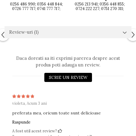
0256 486 990; 0356 448 844;
0256 213 941; 0356 448 855;
0726 777 717; 0741 777 717;
0724 222 227; 0751 270 311;
Review-uri
(1)
Daca doresti sa iti exprimi parerea despre acest
produs poti adauga un review.
SCRIE UN REVIEW
violeta,
Acum 3 ani
preferata mea, oricum toate sunt delicioase
Raspunde
A fost util acest review?