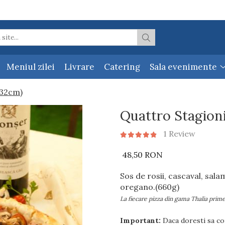
Meniul zilei
Livrare
Catering
Sala evenimente
(32cm)
Quattro Stagion
1 Review
48,50 RON
Sos de rosii, cascaval, sal
oregano.(660g)
La fiecare pizza din gama Thalia prime
Important:
Daca doresti sa co