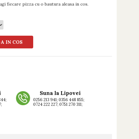
ugi fiecare pizza cu o bautura aleasa in cos.
A IN COS
i
Suna la Lipovei
844;
0256 213 941; 0356 448 855;
7;
0724 222 227; 0751 270 311;