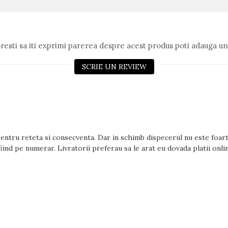
resti sa iti exprimi parerea despre acest produs poti adauga un
SCRIE UN REVIEW
pentru reteta si consecventa. Dar in schimb dispecerul nu este foart
fiind pe numerar. Livratorii preferau sa le arat eu dovada platii onl