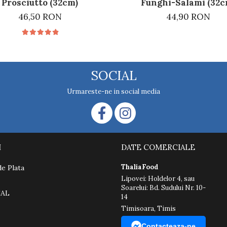
Prosciutto (32cm)
Funghi-Salami (32c
46,50 RON
44,90 RON
SOCIAL
Urmareste-ne in social media
I
DATE COMERCIALE
ThaliaFood
e Plata
Lipovei: Holdelor 4, sau
Soarelui: Bd. Sudului Nr. 10-
SAL
14
Timisoara, Timis
Contacteaza-ne