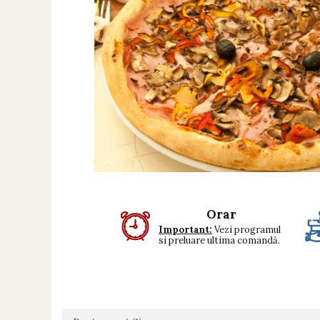
Preparate din vita
Preparate din peste
Garnituri
Salate
Sosuri
Desert
Orar
Important:
Vezi programul
si preluare ultima comandă.