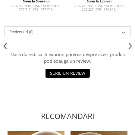
Suna la Soarelui
Suna la Lipovei
0256 486 990; 0356 448 844; 0726
0256 213 941; 0356 448 855; 0724
777 717; 0741 777 717;
222 227; 0751 270 311;
Review-uri
(0)
Daca doresti sa iti exprimi parerea despre acest produs
poti adauga un review.
SCRIE UN REVIEW
RECOMANDARI