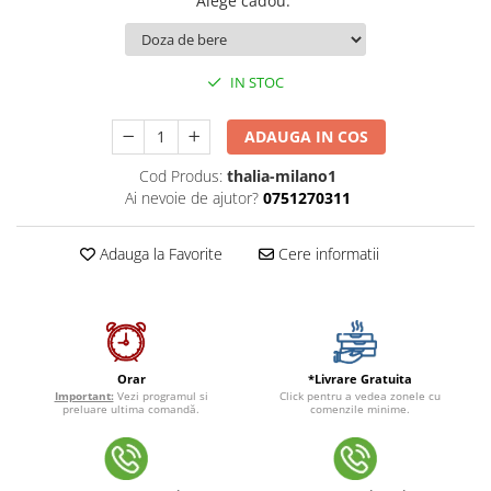
Alege cadou
:
IN STOC
ADAUGA IN COS
Cod Produs:
thalia-milano1
Ai nevoie de ajutor?
0751270311
Adauga la Favorite
Cere informatii
*Livrare Gratuita
Orar
Click pentru a vedea zonele cu
Important:
Vezi programul si
comenzile minime.
preluare ultima comandă.