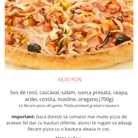
Preparate din peste
Garnituri
Salate
Sosuri
Desert
48,00 RON
Sos de rosii, cascaval, salam, sunca presata
, ceapa,
ardei, costita, masline, oregano.(700g)
La fiecare pizza din gama Thalia primesti gratuit o bautura.
Important:
Daca doresti sa comanzi mai multe pizza de
aceeasi fel dar cu bauturi diferite, atunci te rugam sa adaugi
fiecare pizza cu o bautura aleasa in cos.