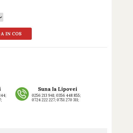
A IN COS
i
Suna la Lipovei
844;
0256 213 941; 0356 448 855;
7;
0724 222 227; 0751 270 311;