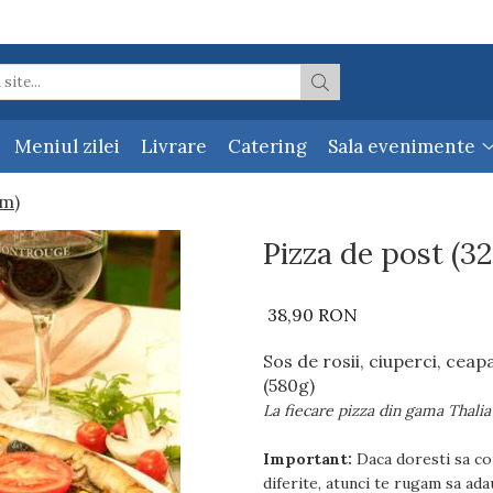
Meniul zilei
Livrare
Catering
Sala evenimente
cm)
Pizza de post (3
38,90 RON
Sos de rosii, ciuperci, cea
(580g)
La fiecare pizza din gama Thalia 
Important:
Daca doresti sa co
diferite, atunci te rugam sa ada