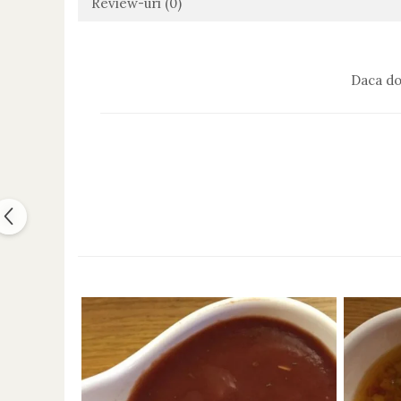
Review-uri
(0)
Daca do