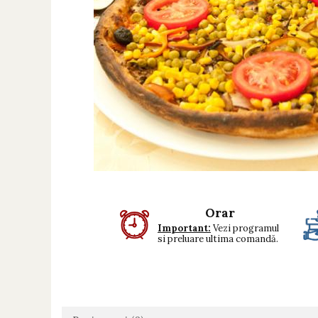
Preparate din vita
Preparate din peste
Garnituri
Salate
Sosuri
Desert
Orar
Important:
Vezi programul
si preluare ultima comandă.