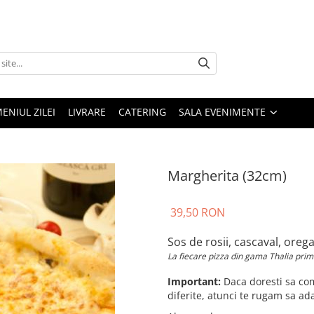
ENIUL ZILEI
LIVRARE
CATERING
SALA EVENIMENTE
Margherita (32cm)
39,50 RON
Sos de rosii, cascaval, oreg
La fiecare pizza din gama Thalia prime
Important:
Daca doresti sa co
diferite, atunci te rugam sa ad