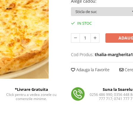
Alege cadou
:
IN STOC
ADAUG
Cod Produs:
thalia-margherita1
Adauga la Favorite
Cere 
*Livrare Gratuita
Suna la Soarelu
Click pentru a vedea zonele cu
0256 486 990; 0356 448 8
comenzile minime.
777 717; 0741 777 7