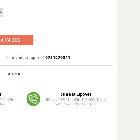
A IN COS
Ai nevoie de ajutor?
0751270311
informatii
i
Suna la Lipovei
44; 0726
0256 213 941; 0356 448 855; 0724
17;
222 227; 0751 270 311;