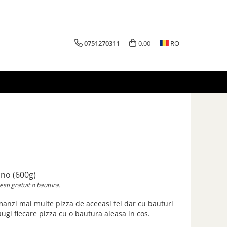
0751270311
0,00
RO
ano (600g)
sti gratuit o bautura.
manzi mai multe pizza de aceeasi fel dar cu bauturi
augi fiecare pizza cu o bautura aleasa in cos.