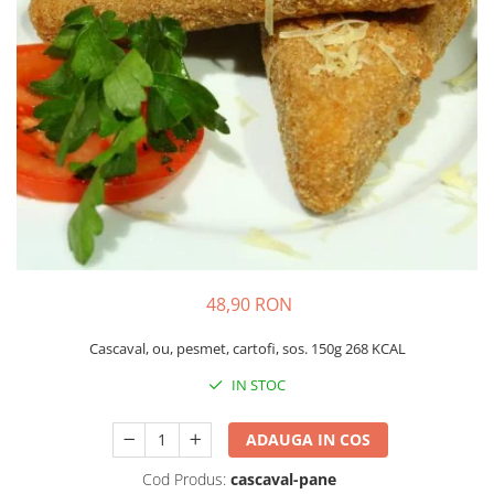
Preparate din peste
Garnituri
Salate
Sosuri
Desert
48,90 RON
Cascaval, ou, pesmet, cartofi, sos. 150g 268 KCAL
IN STOC
ADAUGA IN COS
Cod Produs:
cascaval-pane