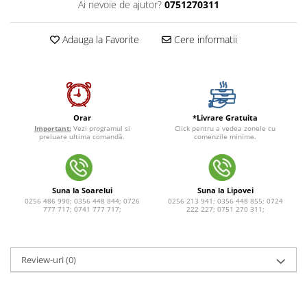
Ai nevoie de ajutor?
0751270311
Adauga la Favorite
Cere informatii
*Livrare Gratuita
Orar
Click pentru a vedea zonele cu
Important:
Vezi programul si
comenzile minime.
preluare ultima comandă.
Suna la Soarelui
Suna la Lipovei
0256 486 990; 0356 448 844; 0726
0256 213 941; 0356 448 855; 0724
777 717; 0741 777 717;
222 227; 0751 270 311;
Review-uri
(0)