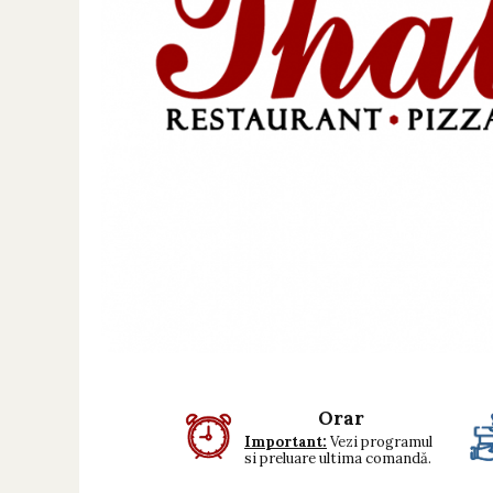
Preparate din vita
Preparate din peste
Garnituri
Salate
Sosuri
Desert
Orar
Important:
Vezi programul
si preluare ultima comandă.