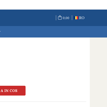
RO
0,00
A IN COS