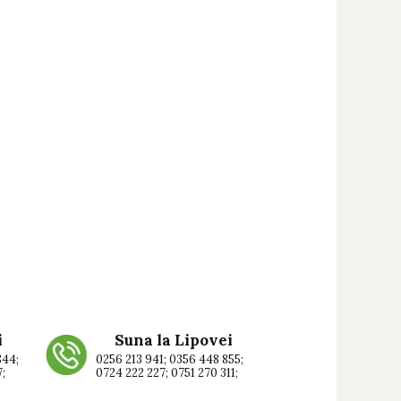
i
Suna la Lipovei
844;
0256 213 941; 0356 448 855;
7;
0724 222 227; 0751 270 311;