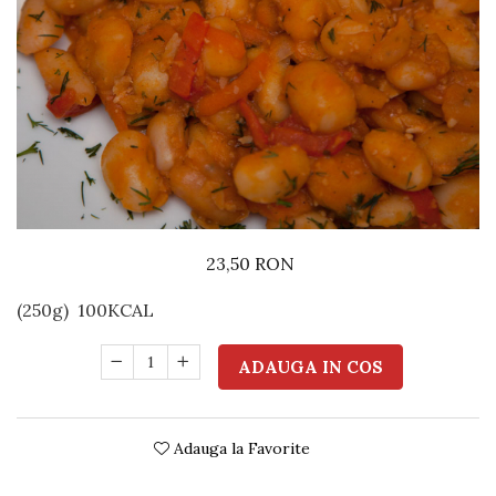
Preparate din vita
Preparate din peste
Garnituri
Salate
Sosuri
Desert
23,50 RON
(250g)
100KCAL
ADAUGA IN COS
Adauga la Favorite