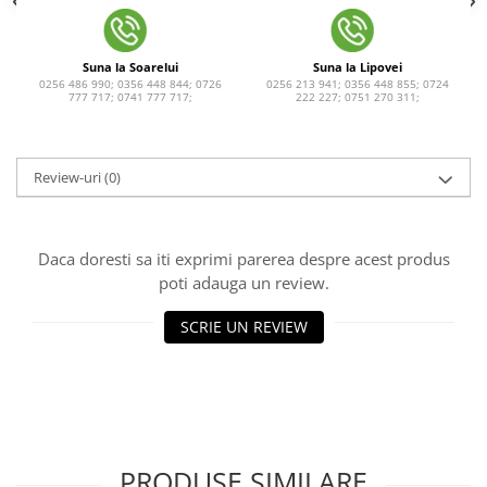
Suna la Soarelui
Suna la Lipovei
0256 486 990; 0356 448 844; 0726
0256 213 941; 0356 448 855; 0724
777 717; 0741 777 717;
222 227; 0751 270 311;
Review-uri
(0)
Daca doresti sa iti exprimi parerea despre acest produs
poti adauga un review.
SCRIE UN REVIEW
PRODUSE SIMILARE