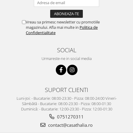
Vreau sa primesc newsletter cu promotiile
magazinului. Afla mai multe in
Politica de
Confidentialitate
SOCIAL
Urmareste-ne in social media
SUPORT CLIENTI
Luni-Joi: - Bucatarie: 08:00-23:30 - Pizza: 08:00-24:00 Vineri-
Sâmbătă - Bucatarie: 08:00-23:30 - Pizza: 08:00-01:30
Duminică: - Bucatarie: 12:00-23:30 - Pizza: 12:00-01:30
0751270311
contact@casathalia.ro