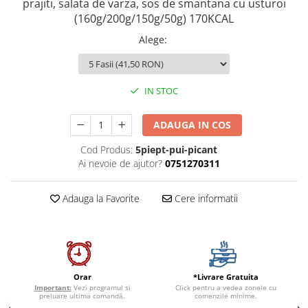
prajiti, salata de varza, sos de smantana cu usturoi
(160g/200g/150g/50g) 170KCAL
Alege
:
IN STOC
ADAUGA IN COS
Cod Produs:
5piept-pui-picant
Ai nevoie de ajutor?
0751270311
Adauga la Favorite
Cere informatii
*Livrare Gratuita
Orar
Click pentru a vedea zonele cu
Important:
Vezi programul si
comenzile minime.
preluare ultima comandă.