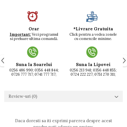
*Livrare Gratuita
Orar
Click pentru a vedea zonele
Important:
Vezi programul
cu comenzile minime.
si preluare ultima comandă.
Suna la Soarelui
Suna la Lipovei
0256 486 990; 0356 448 844;
0256 213 941; 0356 448 855;
0726 777 717; 0741 777 717;
0724 222 227; 0751 270 311;
Review-uri
(0)
Daca doresti sa iti exprimi parerea despre acest
produs poti adauga un review.