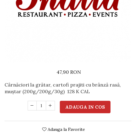
Preparate din vita
Preparate din peste
Garnituri
Salate
Sosuri
Desert
47,90 RON
Cârnăciori la grătar, cartofi prajiti cu brânză rasă,
muștar (200g/200g/30g)
128 K CAL
ADAUGA IN COS
Adauga la Favorite