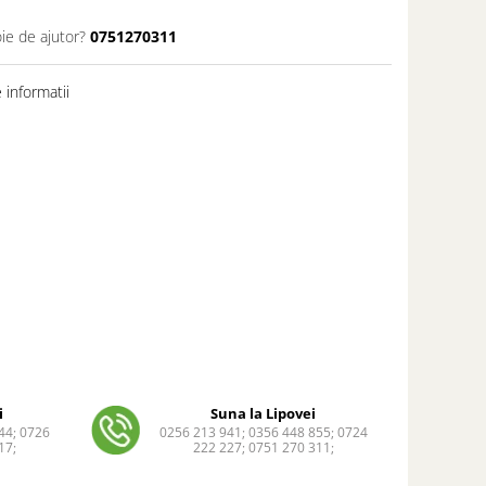
ie de ajutor?
0751270311
informatii
i
Suna la Lipovei
44; 0726
0256 213 941; 0356 448 855; 0724
17;
222 227; 0751 270 311;