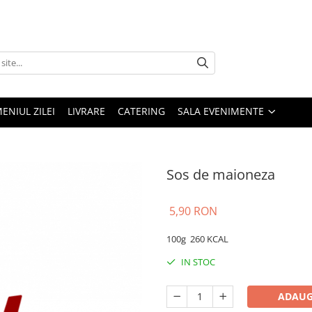
ENIUL ZILEI
LIVRARE
CATERING
SALA EVENIMENTE
Sos de maioneza
5,90 RON
100g
260 KCAL
IN STOC
ADAUG