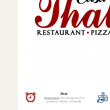
Preparate din peste
Garnituri
Salate
Sosuri
Desert
Orar
Important:
Vezi programul si
preluare ultima comandă.