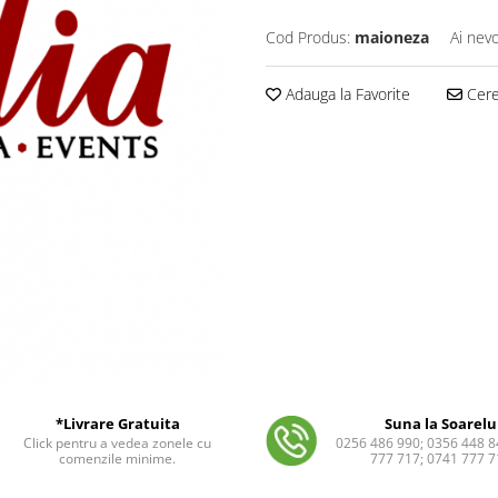
Cod Produs:
maioneza
Ai nevo
Adauga la Favorite
Cere 
*Livrare Gratuita
Suna la Soarelu
Click pentru a vedea zonele cu
0256 486 990; 0356 448 8
comenzile minime.
777 717; 0741 777 7