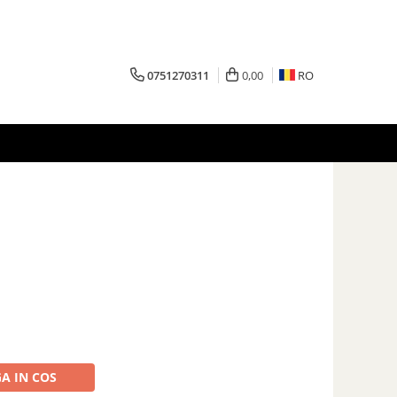
0751270311
0,00
RO
A IN COS