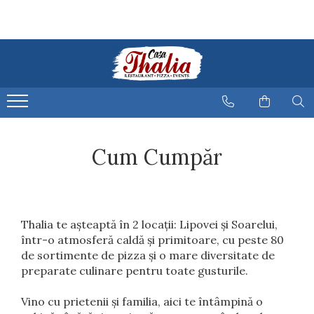
Restaurant
Pizza
Sala evenimente
Burgeri
Pizza Happy
Botez
Specialitati
Pizza Thalia
Nunta
Salate - Specialitati
Pizza Roco 1+1
Eveniment Special
Paste
Pizza Family
Cum Cumpăr
Platouri
Q Pizza
Gustari reci
Sosuri Pizza
Gustari calde
Thalia te așteaptă în 2 locații: Lipovei și Soarelui,
într-o atmosferă caldă și primitoare, cu peste 80
Ciorbe/Supe
de sortimente de pizza și o mare diversitate de
preparate culinare pentru toate gusturile.
Preparate din pasare
Preparate din porc
Vino cu prietenii și familia, aici te întâmpină o