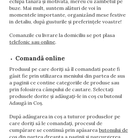
echipă tânără și motivată, mereu cu zâmbetul pe
Preparate din vita
buze. Mai mult, suntem alături de voi în
Preparate din peste
momentele importante, organizând mese festive
in detaliu, după gusturile și preferințele voastre!
Garnituri
Comanzile cu livrare la domiciliu se pot plasa
Salate
telefonic sau online
.
Sosuri
Desert
Comandă online
Produsul pe care doriți să îl comandati poate fi
găsit fie prin utilizarea meniului din partea de sus
a paginii ce contine categoriile de produse sau
prin folosirea câmpului de cautare. Selectați
produsele dorite și adăugați-le in coș cu butonul
Adaugă in Coș.
După adăugarea in coș a tuturor produselor pe
care doriți să le comandați, procesul de
cumpărare se continuă prin apăsarea
butonului de
coș din partea dreapta a paginii
și parcurgerea