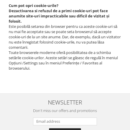
Cum pot opri cookie-urile?
Dezactivarea si refuzul de a primi cookie-uri pot face
anumite site-uri impracticabile sau dificil de vizitat și
folosit.
Este posibilă setarea din browser pentru ca aceste cookie-uri să
nu mai fie acceptate sau se poate seta browserul să accepte
cookie-uri de la un site anume. Dar, de exemplu, dacă un vizitator
nu este înregistat folosind cookie-urile, nu va putea lăsa
comentarii.
Toate browserele moderne oferă posibilitatea de a schimba
setările cookie-urilor. Aceste setări se găsesc de regulă în meniul
Opțiuni /Settings sau în meniul Preferințe / Favorites al
browserului.
NEWSLETTER
Don't miss our offers and promotions