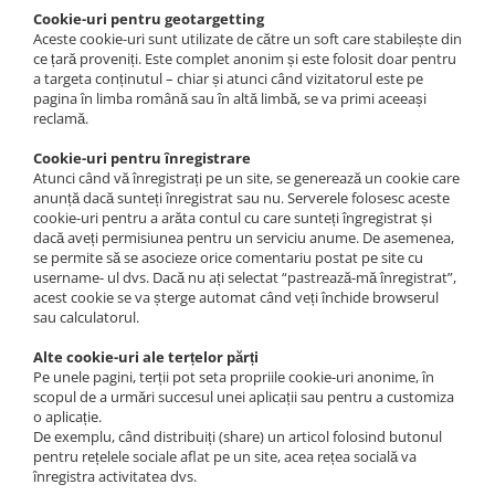
Cookie-uri pentru geotargetting
Aceste cookie-uri sunt utilizate de către un soft care stabilește din
ce țară proveniți. Este complet anonim și este folosit doar pentru
a targeta conținutul – chiar și atunci când vizitatorul este pe
pagina în limba română sau în altă limbă, se va primi aceeași
reclamă.
Cookie-uri pentru înregistrare
Atunci când vă înregistrați pe un site, se generează un cookie care
anunță dacă sunteți înregistrat sau nu. Serverele folosesc aceste
cookie-uri pentru a arăta contul cu care sunteți îngregistrat și
dacă aveți permisiunea pentru un serviciu anume. De asemenea,
se permite să se asocieze orice comentariu postat pe site cu
username- ul dvs. Dacă nu ați selectat “pastrează-mă înregistrat”,
acest cookie se va șterge automat când veți închide browserul
sau calculatorul.
Alte cookie-uri ale terțelor părți
Pe unele pagini, terții pot seta propriile cookie-uri anonime, în
scopul de a urmări succesul unei aplicații sau pentru a customiza
o aplicație.
De exemplu, când distribuiți (share) un articol folosind butonul
pentru rețelele sociale aflat pe un site, acea rețea socială va
înregistra activitatea dvs.