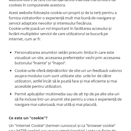
Fish dishes
cookies în computerele acestora.
Side dishes
Acest website folosește cookie-uri proprii și de la terți pentru a
furniza vizitatorilor o experiență mult mai bună de navigare și
Salads
servicii adaptate nevoilor și interesului fiecăruia.
Sauces
Cookie-urile joacă un rol important în facilitarea accesului și
livrării multiplelor servicii de care utilizatorul se bucură pe
Dessert
internet, cum ar fi:
Personalizarea anumitor setări precum: limba în care este
vizualizat un site, accesarea preferințelor vechi prin accesarea
butonului ‘’înainte’’ și “înapoi’’.
Cookie-urile oferă deținătorilor de site-uri un feedback valoros
asupra modului cum sunt utilizate site- urile lor de către
utilizatori, astfel încât să le poată face și mai eficiente și mai
accesibile pentru utilizatori.
Permit aplicațiilor multimedia sau de alt tip de pe alte site-uri
să fie incluse într-un anumit site pentru a crea o experiență de
navigare mai valoroasă, mai utilă și mai placută.
Ce este un “cookie”?
Un “Internet Cookie” (termen cunoscut și ca “browser cookie”
sau “HTTP cookie” sau pur și simplu“cookie” ) este un fișier de