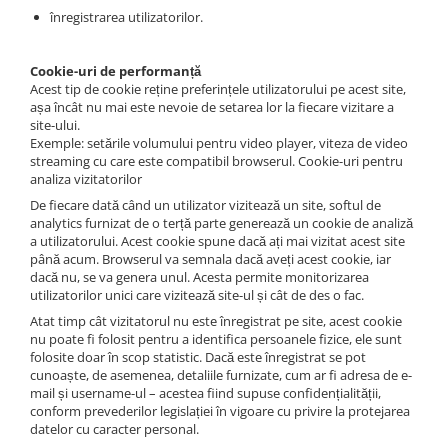
înregistrarea utilizatorilor.
Cookie-uri de performanță
Acest tip de cookie reține preferințele utilizatorului pe acest site,
așa încât nu mai este nevoie de setarea lor la fiecare vizitare a
site-ului.
Exemple: setările volumului pentru video player, viteza de video
streaming cu care este compatibil browserul. Cookie-uri pentru
analiza vizitatorilor
De fiecare dată când un utilizator vizitează un site, softul de
analytics furnizat de o terță parte generează un cookie de analiză
a utilizatorului. Acest cookie spune dacă ați mai vizitat acest site
până acum. Browserul va semnala dacă aveți acest cookie, iar
dacă nu, se va genera unul. Acesta permite monitorizarea
utilizatorilor unici care vizitează site-ul și cât de des o fac.
Atat timp cât vizitatorul nu este înregistrat pe site, acest cookie
nu poate fi folosit pentru a identifica persoanele fizice, ele sunt
folosite doar în scop statistic. Dacă este înregistrat se pot
cunoaște, de asemenea, detaliile furnizate, cum ar fi adresa de e-
mail și username-ul – acestea fiind supuse confidențialității,
conform prevederilor legislației în vigoare cu privire la protejarea
datelor cu caracter personal.