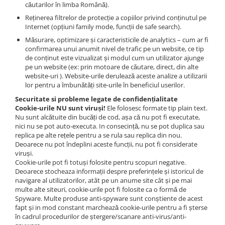
căutarilor în limba Română).
Reținerea filtrelor de protecție a copiilor privind conținutul pe
Internet (opțiuni family mode, funcții de safe search).
Măsurare, optimizare și caracteristicile de analytics – cum ar fi
confirmarea unui anumit nivel de trafic pe un website, ce tip
de conținut este vizualizat și modul cum un utilizator ajunge
pe un website (ex: prin motoare de căutare, direct, din alte
website-uri ). Website-urile derulează aceste analize a utilizarii
lor pentru a îmbunătăți site-urile în beneficiul userilor.
Securitate si probleme legate de confidențialitate
Cookie-urile NU sunt viruși!
Ele folosesc formate tip plain text.
Nu sunt alcătuite din bucăți de cod, așa că nu pot fi executate,
nici nu se pot auto-executa. In consecință, nu se pot duplica sau
replica pe alte rețele pentru a se rula sau replica din nou.
Deoarece nu pot îndeplini aceste funcții, nu pot fi considerate
viruși.
Cookie-urile pot fi totuși folosite pentru scopuri negative.
Deoarece stocheaza informații despre preferințele și istoricul de
navigare al utilizatorilor, atât pe un anume site cât și pe mai
multe alte siteuri, cookie-urile pot fi folosite ca o formă de
Spyware. Multe produse anti-spyware sunt conștiente de acest
fapt și in mod constant marchează cookie-urile pentru a fi șterse
în cadrul procedurilor de ștergere/scanare anti-virus/anti-