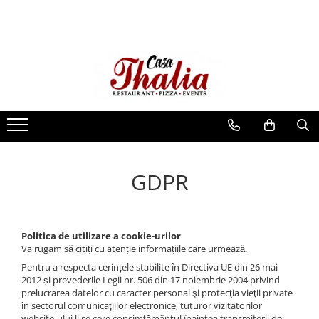
Restaurant
Pizza
Sala evenimente
Burgers
Pizza Happy
Botez
Specialities
Pizza Thalia
Nunta
Salad - Specialities
Pizza Roco 1+1
Eveniment Special
Pasta
Pizza Family
Party Trays
Q Pizza
GDPR
Snacks
Pizza Sauces
Hot Snacks
Soups
Politica de utilizare a cookie-urilor
Va rugam să citiți cu atenție informațiile care urmează.
Chicken dishes
Pentru a respecta cerințele stabilite în Directiva UE din 26 mai
Pork dishes
2012 și prevederile Legii nr. 506 din 17 noiembrie 2004 privind
prelucrarea datelor cu caracter personal şi protecţia vieţii private
Beef dishes
în sectorul comunicaţiilor electronice, tuturor vizitatorilor
website-ului li se cere consimțământul înaintea transmiterii de