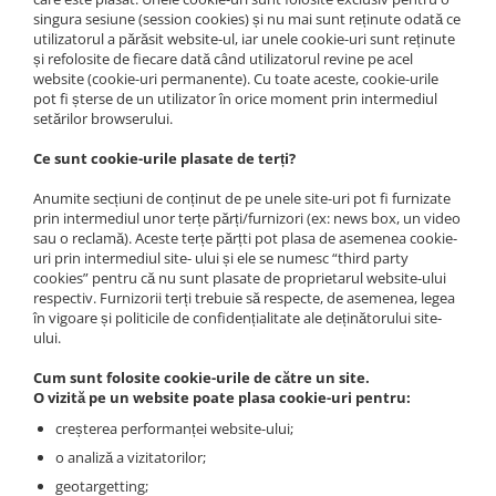
singura sesiune (session cookies) și nu mai sunt reținute odată ce
utilizatorul a părăsit website-ul, iar unele cookie-uri sunt reținute
și refolosite de fiecare dată când utilizatorul revine pe acel
website (cookie-uri permanente). Cu toate aceste, cookie-urile
pot fi șterse de un utilizator în orice moment prin intermediul
setărilor browserului.
Ce sunt cookie-urile plasate de terți?
Anumite secțiuni de conținut de pe unele site-uri pot fi furnizate
prin intermediul unor terțe părți/furnizori (ex: news box, un video
sau o reclamă). Aceste terțe părțti pot plasa de asemenea cookie-
uri prin intermediul site- ului și ele se numesc “third party
cookies” pentru că nu sunt plasate de proprietarul website-ului
respectiv. Furnizorii terți trebuie să respecte, de asemenea, legea
în vigoare și politicile de confidențialitate ale deținătorului site-
ului.
Cum sunt folosite cookie-urile de către un site.
O vizită pe un website poate plasa cookie-uri pentru:
creșterea performanței website-ului;
o analiză a vizitatorilor;
geotargetting;