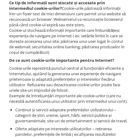
Ce tip de informații sunt stocate și accesate prin
intermediul cookie-urilor?
Cookie-urile păstrează informații
într-un fișier text de mici dimensiuni care permit unui website să
recunoască un browser. Webserverul va recunoaște browserul
până când cookie-ul expiră sau este șters.
Cookie-ul stochează informații importante care îmbunătățesc
experiența de navigare pe Internet ( ex: setările limbii în care se
dorește accesarea unui site; păstrarea unui user logat în contul
de webmail; securitatea online banking; păstrarea produselor în
coșul de cumpărături)
De ce sunt cookie-urile importante pentru Internet?
Cookie-urile reprezintă punctul central al funcționării eficiente a
Internetului, ajutând la generarea unei experiențe de navigare
prietenoase și adaptată preferințelor și intereselor fiecărui
utilizator. Refuzarea sau dezactivarea cookie-urilor poate face
unele site-uri imposibil de folosit.
Exemple de întrebuințări importante ale cookie-urilor (care nu
necesită autentificarea unui utilizator prin intermediul unui cont):
Conținut și servicii adaptate preferințelor utilizatorului –
categorii de știri, vreme, sport, hărți, servicii publice și
guvernamentale, site-uri de entertainment și servicii de travel.
Oferte adaptate pe interesele utilizatorilor – reținerea
parolelor, preferințele de limbă ( ex:afișarea rezultatelor