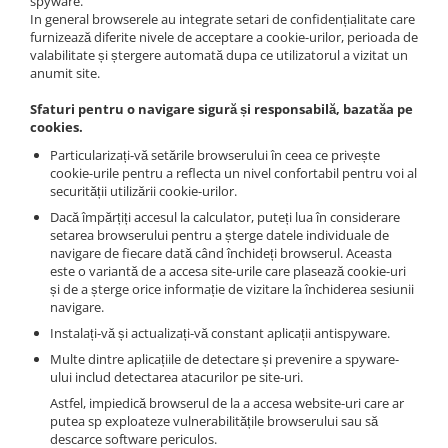
spyware.
In general browserele au integrate setari de confidențialitate care
furnizează diferite nivele de acceptare a cookie-urilor, perioada de
valabilitate și ștergere automată dupa ce utilizatorul a vizitat un
anumit site.
Sfaturi pentru o navigare sigură și responsabilă, bazatăa pe
cookies.
Particularizați-vă setările browserului în ceea ce privește
cookie-urile pentru a reflecta un nivel confortabil pentru voi al
securității utilizării cookie-urilor.
Dacă împărțiți accesul la calculator, puteți lua în considerare
setarea browserului pentru a șterge datele individuale de
navigare de fiecare dată când închideți browserul. Aceasta
este o variantă de a accesa site-urile care plasează cookie-uri
și de a șterge orice informație de vizitare la închiderea sesiunii
navigare.
Instalați-vă și actualizați-vă constant aplicații antispyware.
Multe dintre aplicațiile de detectare și prevenire a spyware-
ului includ detectarea atacurilor pe site-uri.
Astfel, impiedică browserul de la a accesa website-uri care ar
putea sp exploateze vulnerabilitățile browserului sau să
descarce software periculos.