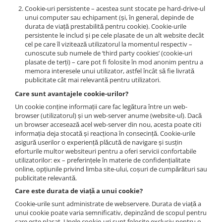
Cookie-uri persistente – acestea sunt stocate pe hard-drive-ul
unui computer sau echipament (și, în general, depinde de
durata de viață prestabilită pentru cookie). Cookie-urile
persistente le includ și pe cele plasate de un alt website decât
cel pe care îl vizitează utilizatorul la momentul respectiv –
cunoscute sub numele de ‘third party cookies’ (cookie-uri
plasate de terți) – care pot fi folosite în mod anonim pentru a
memora interesele unui utilizator, astfel încât să fie livrată
publicitate cât mai relevantă pentru utilizatori.
Care sunt avantajele cookie-urilor?
Un cookie conține informații care fac legătura între un web-
browser (utilizatorul) și un web-server anume (website-ul). Dacă
un browser accesează acel web-server din nou, acesta poate citi
informația deja stocată și reacționa în consecință. Cookie-urile
asigură userilor o experiență plăcută de navigare și susțin
eforturile multor websiteuri pentru a oferi servicii confortabile
utilizatorilor: ex – preferințele în materie de confidențialitate
online, opțiunile privind limba site-ului, coșuri de cumpărături sau
publicitate relevantă.
Care este durata de viață a unui cookie?
Cookie-urile sunt administrate de webservere. Durata de viață a
unui cookie poate varia semnificativ, depinzând de scopul pentru
care este plasat. Unele cookie-uri sunt folosite exclusiv pentru o