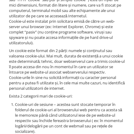
mici dimensiuni, format din litere și numere, care va fi stocat pe
computerul, terminalul mobil sau alte echipamente ale unui
utilizator de pe care se accesează Internetul.
Cookie-ul este instalat prin solicitara emisă de către un web-
server unui browser (ex: Internet Explorer, Chrome) și este
complet “pasiv” (nu conține programe software, viruși sau
spyware și nu poate accesa informațiile de pe hard drive-ul
utilizatorului).
Un cookie este format din 2 părți: numele și conținutul sau
valoarea cookie-ului. Mai mult, durata de existență a unui cookie
este determinată; tehnic, doar webserverul care a trimis cookie-ul
îl poate accesa din nou în momentul în care un utilizator se
întoarce pe website-ul asociat webserverului respectiv.
Cookie-urile în sine nu solicită informații cu caracter personal
pentru a putea fi utilizate și, în cele mai multe cazuri, nu identifică
personal utilizatorii de internet.
Exista 2 categorii mari de cookie-uri:
Cookie-uri de sesiune – acestea sunt stocate temporar în
folderul de cookie-uri al browserului web pentru ca acesta să
le memoreze până când utilizatorul iese de pe website-ul
respectiv sau închide fereastra browserului ( ex: în momentul
logării/delogării pe un cont de webmail sau pe rețele de
socializare).