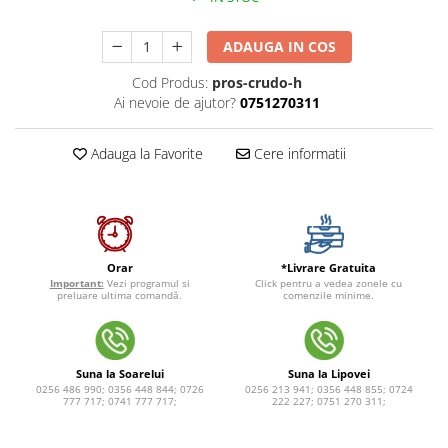
ADAUGA IN COS
Cod Produs:
pros-crudo-h
Ai nevoie de ajutor?
0751270311
Adauga la Favorite
Cere informatii
*Livrare Gratuita
Orar
Click pentru a vedea zonele cu
Important:
Vezi programul si
comenzile minime.
preluare ultima comandă.
Suna la Soarelui
Suna la Lipovei
0256 486 990; 0356 448 844; 0726
0256 213 941; 0356 448 855; 0724
777 717; 0741 777 717;
222 227; 0751 270 311;