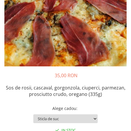
Preparate din peste
Garnituri
Salate
Sosuri
Desert
35,00 RON
Sos de rosii, cascaval, gorgonzola, ciuperci, parmezan,
prosciutto crudo, oregano (335g)
Alege cadou
:
IN STOC