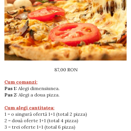
Preparate din vita
Preparate din peste
Garnituri
Salate
Sosuri
Desert
87,00 RON
Cum comanzi:
Pas 1:
Alegi dimensiunea.
Pas 2:
Alegi a doua pizza.
Cum alegi cantitatea:
1 = o singură ofertă 1+1 (total 2 pizza)
2 = două oferte 1+1 (total 4 pizza)
3 = trei oferte 1+1 (total 6 pizza)