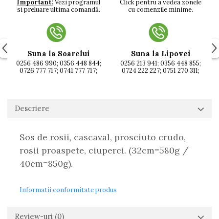
Click pentru a vedea zonele
Important:
Vezi programul
cu comenzile minime.
si preluare ultima comandă.
Suna la Soarelui
Suna la Lipovei
0256 486 990; 0356 448 844;
0256 213 941; 0356 448 855;
0726 777 717; 0741 777 717;
0724 222 227; 0751 270 311;
Descriere
Sos de rosii, cascaval, prosciuto crudo,
rosii proaspete, ciuperci. (32cm=580g /
40cm=850g).
Informatii conformitate produs
Review-uri
(0)