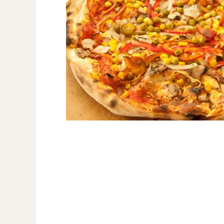
Preparate din vita
Preparate din peste
Garnituri
Salate
Sosuri
Desert