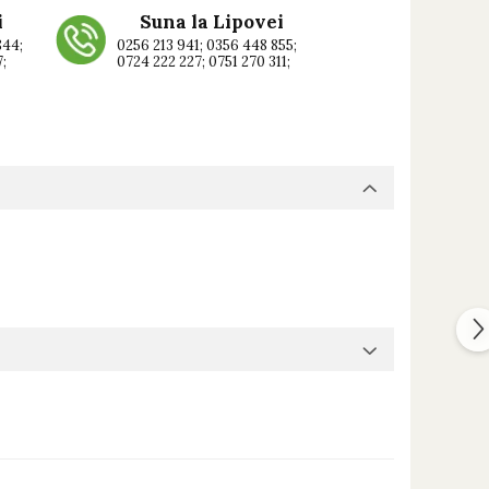
i
Suna la Lipovei
844;
0256 213 941; 0356 448 855;
7;
0724 222 227; 0751 270 311;