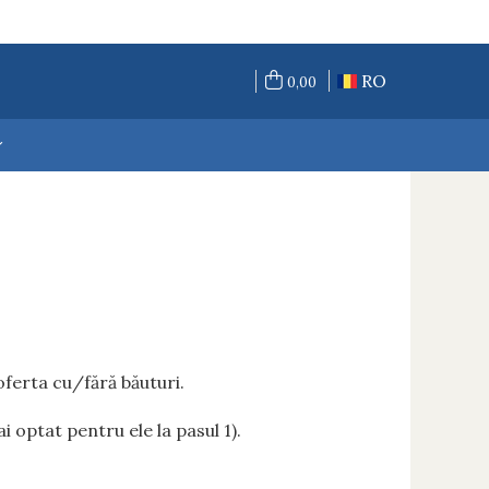
RO
0,00
oferta cu/fără băuturi.
ai optat pentru ele la pasul 1).