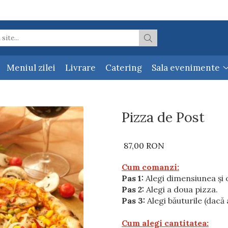
Meniul zilei
Livrare
Catering
Sala evenimente
Pizza de Post
87,00 RON
Cum comanzi:
Pas 1:
Alegi dimensiunea și 
Pas 2:
Alegi a doua pizza.
Pas 3:
Alegi băuturile (dacă 
Cum alegi cantitatea: