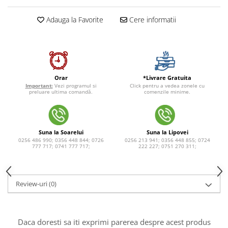
Adauga la Favorite
Cere informatii
*Livrare Gratuita
Orar
Click pentru a vedea zonele cu
Important:
Vezi programul si
comenzile minime.
preluare ultima comandă.
Suna la Soarelui
Suna la Lipovei
0256 486 990; 0356 448 844; 0726
0256 213 941; 0356 448 855; 0724
777 717; 0741 777 717;
222 227; 0751 270 311;
Review-uri
(0)
Daca doresti sa iti exprimi parerea despre acest produs