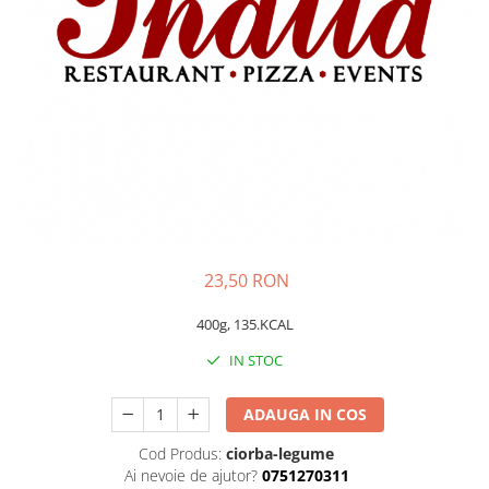
Preparate din peste
Garnituri
Salate
Sosuri
Desert
23,50 RON
400g, 135.KCAL
IN STOC
ADAUGA IN COS
Cod Produs:
ciorba-legume
Ai nevoie de ajutor?
0751270311