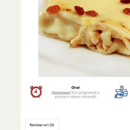
Preparate din peste
Garnituri
Salate
Sosuri
Desert
Orar
Important:
Vezi programul si
preluare ultima comandă.
Review-uri
(0)