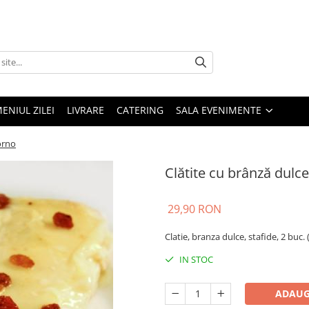
ENIUL ZILEI
LIVRARE
CATERING
SALA EVENIMENTE
forno
Clătite cu brânză dulce 
29,90 RON
Clatie, branza dulce, stafide, 2 buc.
IN STOC
ADAUG