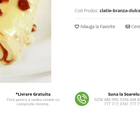
Cod Produs:
clatie-branza-dulc
Adauga la Favorite
Cere 
*Livrare Gratuita
Suna la Soarelu
Click pentru a vedea zonele cu
0256 486 990; 0356 448 8
comenzile minime.
777 717; 0741 777 7