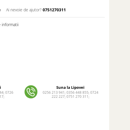
e
Ai nevoie de ajutor?
0751270311
informatii
i
Suna la Lipovei
44; 0726
0256 213 941; 0356 448 855; 0724
17;
222 227; 0751 270 311;