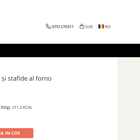
0751270311
0,00
RO
și stafide al forno
 (300g)
211.2 KCAL
A IN COS