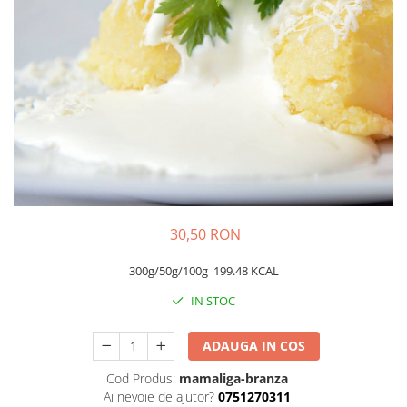
Preparate din peste
Garnituri
Salate
Sosuri
Desert
30,50 RON
300g/50g/100g
199.48 KCAL
IN STOC
ADAUGA IN COS
Cod Produs:
mamaliga-branza
Ai nevoie de ajutor?
0751270311