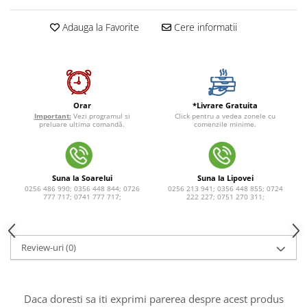
Adauga la Favorite
Cere informatii
*Livrare Gratuita
Orar
Click pentru a vedea zonele cu
Important:
Vezi programul si
comenzile minime.
preluare ultima comandă.
Suna la Soarelui
Suna la Lipovei
0256 486 990; 0356 448 844; 0726
0256 213 941; 0356 448 855; 0724
777 717; 0741 777 717;
222 227; 0751 270 311;
Review-uri
(0)
Daca doresti sa iti exprimi parerea despre acest produs