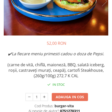
Preparate din peste
Garnituri
Salate
Sosuri
Desert
52,00 RON
✔️La fiecare meniu primesti cadou o doza de Pepsi.
(carne de vită, chiflă, maioneză, BBQ, salată iceberg,
roșii, castraveți murați, ceapă), cartofi Steakhouse,
(260g/100g) 272.7 K CAL
IN STOC
ADAUGA IN COS
Cod Produs:
burger-vita
Ai nevoie de ajutor?
0751270311