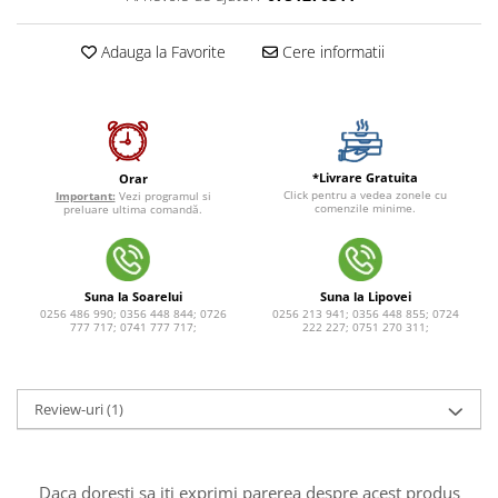
Adauga la Favorite
Cere informatii
*Livrare Gratuita
Orar
Click pentru a vedea zonele cu
Important:
Vezi programul si
comenzile minime.
preluare ultima comandă.
Suna la Soarelui
Suna la Lipovei
0256 486 990; 0356 448 844; 0726
0256 213 941; 0356 448 855; 0724
777 717; 0741 777 717;
222 227; 0751 270 311;
Review-uri
(1)
Daca doresti sa iti exprimi parerea despre acest produs