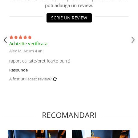
poti adauga un review.
SCRIE UN REVIEW
Achizitie verificata
Alex M,
Acum 4 ani
raport calitate/pret foarte bun :)
Raspunde
A fost util acest review?
RECOMANDARI