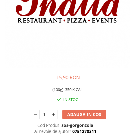
Preparate din peste
Garnituri
Salate
Sosuri
Desert
15,90 RON
(100g)
350 K CAL
IN STOC
ADAUGA IN COS
Cod Produs:
sos-gorgonzola
Ai nevoie de ajutor?
0751270311