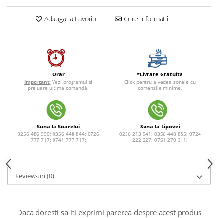
Adauga la Favorite
Cere informatii
*Livrare Gratuita
Orar
Click pentru a vedea zonele cu
Important:
Vezi programul si
comenzile minime.
preluare ultima comandă.
Suna la Soarelui
Suna la Lipovei
0256 486 990; 0356 448 844; 0726
0256 213 941; 0356 448 855; 0724
777 717; 0741 777 717;
222 227; 0751 270 311;
Review-uri
(0)
Daca doresti sa iti exprimi parerea despre acest produs