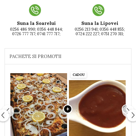
Suna la Soarelui
Suna la Lipovei
0256 486 990; 0356 448 844;
0256 213 941; 0356 448 855;
0726 777 717; 0741 777 717;
0724 222 227; 0751 270 311;
PACHETE SI PROMOTII
CADOU
CA