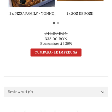
2 x PIZZA FAMILY - TONNO
1 x SOS DE ROSII
1 
U
344,00 RON
333,00 RON
Economisesti 3,20%
CUMPARA-LE IMPREUNA
Review-uri
(0)