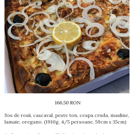
Preparate din vita
Preparate din peste
Garnituri
Salate
Sosuri
Desert
166,50 RON
Sos de rosii, cascaval, peste ton, ceapa cruda, masline,
lamaie, oregano. (1910g, 4/5 persoane, 59cm x 35cm)