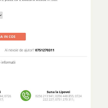
A IN COS
1
Ai nevoie de ajutor?
0751270311
informatii
i
Suna la Lipovei
44; 0726
0256 213 941; 0356 448 855; 0724
17;
222 227; 0751 270 311;