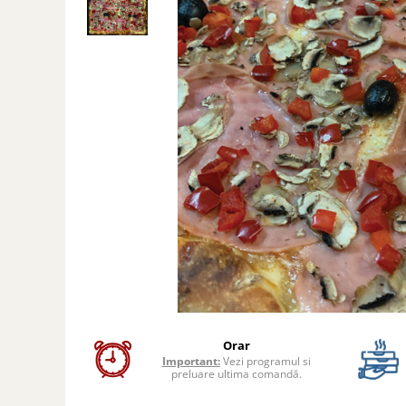
Preparate din peste
Garnituri
Salate
Sosuri
Desert
Orar
Important:
Vezi programul si
preluare ultima comandă.