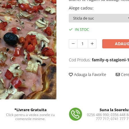
Alege cadou
:
IN STOC
ADAUG
Cod Produs:
family-q-stagioni-
Adauga la Favorite
Cere 
*Livrare Gratuita
Suna la Soarelu
Click pentru a vedea zonele cu
0256 486 990; 0356 448 8
comenzile minime.
777 717; 0741 777 7