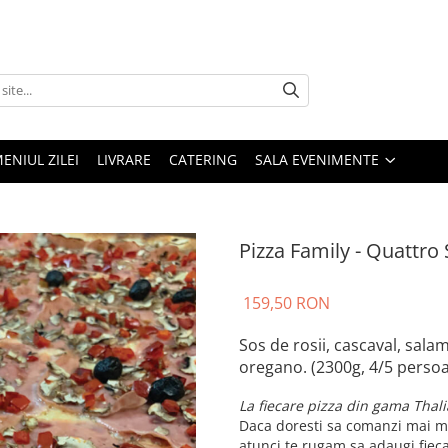
ENIUL ZILEI
LIVRARE
CATERING
SALA EVENIMENTE
Pizza Family - Quattro 
159,50 RON
Sos de rosii, cascaval, sala
oregano. (2300g, 4/5 perso
La fiecare pizza din gama Thali
Daca doresti sa comanzi mai mul
atunci te rugam sa adaugi fieca