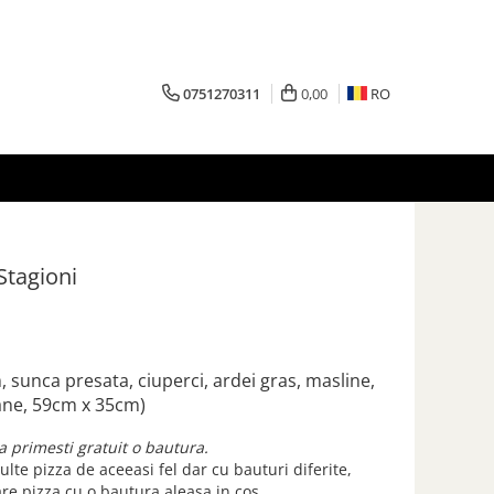
0751270311
0,00
RO
Stagioni
m, sunca presata, ciuperci, ardei gras, masline,
ane, 59cm x 35cm)
a primesti gratuit o bautura.
te pizza de aceeasi fel dar cu bauturi diferite,
re pizza cu o bautura aleasa in cos.