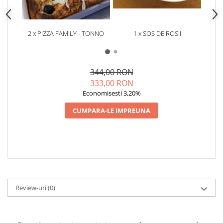
2 x PIZZA FAMILY - TONNO
1 x SOS DE ROSII
1 x
US
344,00 RON
333,00 RON
Economisesti 3,20%
CUMPARA-LE IMPREUNA
Review-uri
(0)