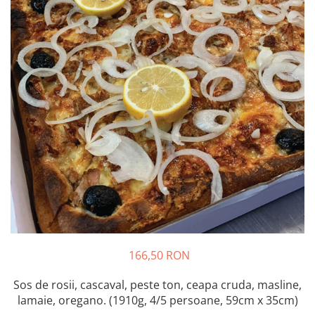
Preparate din peste
Garnituri
Salate
Sosuri
Desert
166,50 RON
Sos de rosii, cascaval, peste ton, ceapa cruda, masline,
lamaie, oregano. (1910g, 4/5 persoane, 59cm x 35cm)