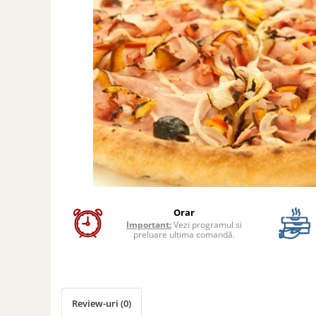
Preparate din peste
Garnituri
Salate
Sosuri
Desert
Orar
Important:
Vezi programul si
preluare ultima comandă.
Review-uri
(0)