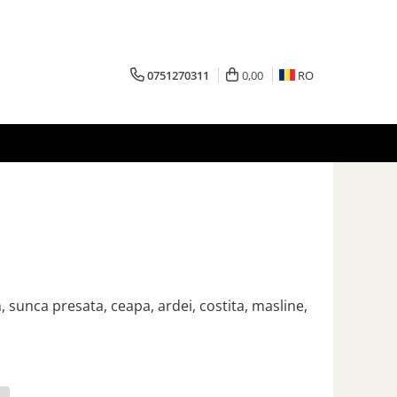
0751270311
0,00
RO
m, sunca presata
, ceapa, ardei, costita, masline,