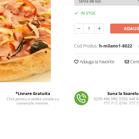
IN STOC
ADAUG
Cod Produs:
h-milano1-8022
Adauga la Favorite
Cere 
*Livrare Gratuita
Suna la Soarelu
Click pentru a vedea zonele cu
0256 486 990; 0356 448 8
comenzile minime.
777 717; 0741 777 7