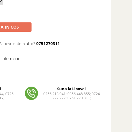
A IN COS
Ai nevoie de ajutor?
0751270311
informatii
i
Suna la Lipovei
44; 0726
0256 213 941; 0356 448 855; 0724
17;
222 227; 0751 270 311;