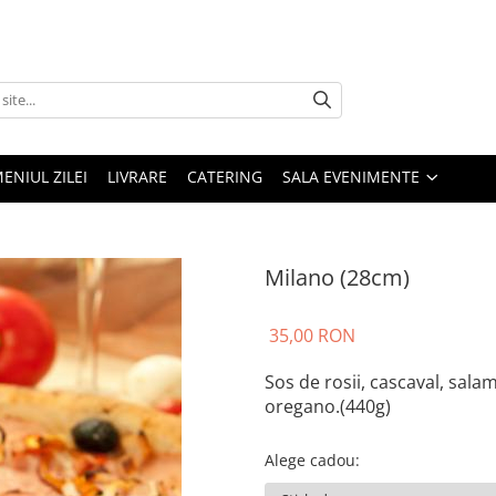
ENIUL ZILEI
LIVRARE
CATERING
SALA EVENIMENTE
Milano (28cm)
35,00 RON
Sos de rosii, cascaval, sala
oregano.(440g)
Alege cadou
: