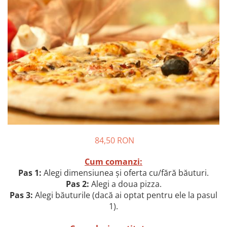
Preparate din peste
Garnituri
Salate
Sosuri
Desert
84,50 RON
Cum comanzi:
Pas 1:
Alegi dimensiunea și oferta cu/fără băuturi.
Pas 2:
Alegi a doua pizza.
Pas 3:
Alegi băuturile (dacă ai optat pentru ele la pasul
1).