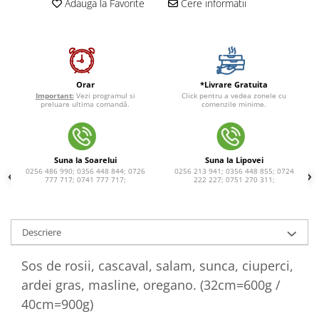
Adauga la Favorite
Cere informatii
*Livrare Gratuita
Orar
Click pentru a vedea zonele cu
Important:
Vezi programul si
comenzile minime.
preluare ultima comandă.
Suna la Soarelui
Suna la Lipovei
0256 486 990; 0356 448 844; 0726
0256 213 941; 0356 448 855; 0724
777 717; 0741 777 717;
222 227; 0751 270 311;
Descriere
Sos de rosii, cascaval, salam, sunca, ciuperci,
ardei gras, masline, oregano. (32cm=600g /
40cm=900g)