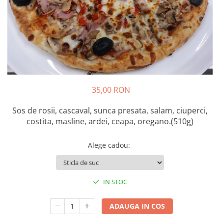
Preparate din peste
Garnituri
Salate
Sosuri
Desert
35,00 RON
Sos de rosii, cascaval, sunca presata, salam, ciuperci,
costita, masline, ardei, ceapa, oregano.(510g)
Alege cadou
:
IN STOC
ADAUGA IN COS