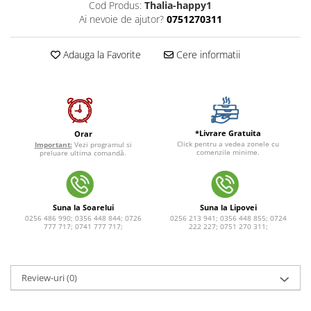
Cod Produs:
Thalia-happy1
Ai nevoie de ajutor?
0751270311
Adauga la Favorite
Cere informatii
*Livrare Gratuita
Orar
Click pentru a vedea zonele cu
Important:
Vezi programul si
comenzile minime.
preluare ultima comandă.
Suna la Soarelui
Suna la Lipovei
0256 486 990; 0356 448 844; 0726
0256 213 941; 0356 448 855; 0724
777 717; 0741 777 717;
222 227; 0751 270 311;
Review-uri
(0)