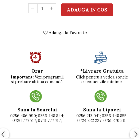
ADAUGA IN COS
Adauga la Favorite
*Livrare Gratuita
Orar
Click pentru a vedea zonele
Important:
Vezi programul
cu comenzile minime.
si preluare ultima comandă.
Suna la Soarelui
Suna la Lipovei
0256 486 990; 0356 448 844;
0256 213 941; 0356 448 855;
0726 777 717; 0741 777 717;
0724 222 227; 0751 270 311;