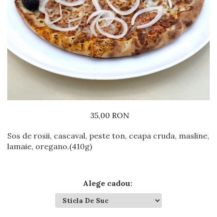
Preparate din vita
Preparate din peste
Garnituri
Salate
Sosuri
Desert
35,00 RON
Sos de rosii, cascaval, peste ton, ceapa cruda, masline,
lamaie, oregano.(410g)
Alege cadou
: