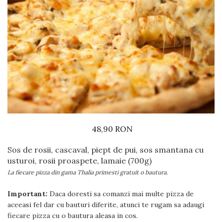
Preparate din vita
Preparate din peste
Garnituri
Salate
Sosuri
Desert
48,90 RON
Sos de rosii, cascaval, piept de pui, sos smantana cu
usturoi, rosii proaspete, lamaie (700g)
La fiecare pizza din gama Thalia primesti gratuit o bautura.
Important:
Daca doresti sa comanzi mai multe pizza de
aceeasi fel dar cu bauturi diferite, atunci te rugam sa adaugi
fiecare pizza cu o bautura aleasa in cos.