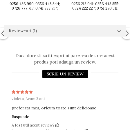
0256 486 990; 0356 448 844;
0256 213 941; 0356 448 855;
0726 777 717; 0741 777 717;
0724 222 227; 0751 270 311;
Review-uri
(1)
Daca doresti sa iti exprimi parerea despre acest
produs poti adauga un review.
SCRIE UN REVIEW
violeta,
Acum 3 ani
preferata mea, oricum toate sunt delicioase
Raspunde
A fost util acest review?